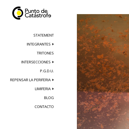
Skip
to
content
STATEMENT
INTEGRANTES
TRITONES
INTERSECCIONES
P.G.D.U.
REPENSAR LA PERIFERIA
LIMIFERIA
BLOG
CONTACTO