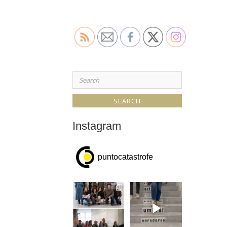
Search
for:
Instagram
puntocatastrofe