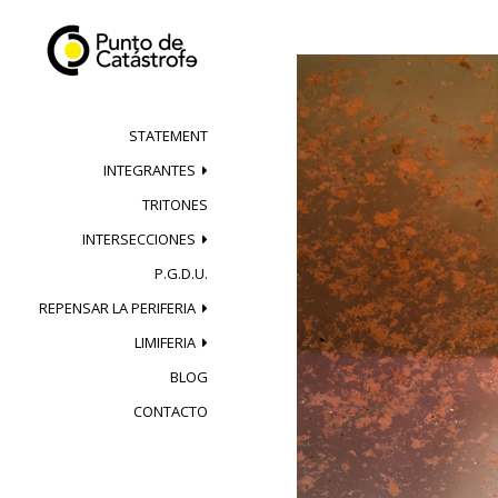
Skip
to
content
STATEMENT
INTEGRANTES
TRITONES
INTERSECCIONES
P.G.D.U.
REPENSAR LA PERIFERIA
LIMIFERIA
BLOG
CONTACTO