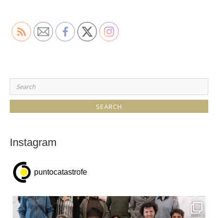
More
Search
for:
Instagram
puntocatastrofe